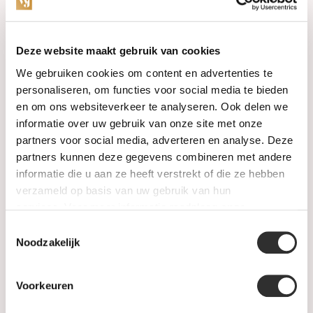
Categorieën
Deze website maakt gebruik van cookies
We gebruiken cookies om content en advertenties te
Horloges
personaliseren, om functies voor social media te bieden
en om ons websiteverkeer te analyseren. Ook delen we
Juwelen
informatie over uw gebruik van onze site met onze
partners voor social media, adverteren en analyse. Deze
Trouwringen
partners kunnen deze gegevens combineren met andere
informatie die u aan ze heeft verstrekt of die ze hebben
PRE-OWNED
verzameld op basis van uw gebruik van hun
services. Voor meer informatie raadpleeg
onze
Luxe Accessoires
privacyverklaring
.
Toestemmingsselectie
Informatie
Noodzakelijk
Heren Sieraden
Voorkeuren
SALE