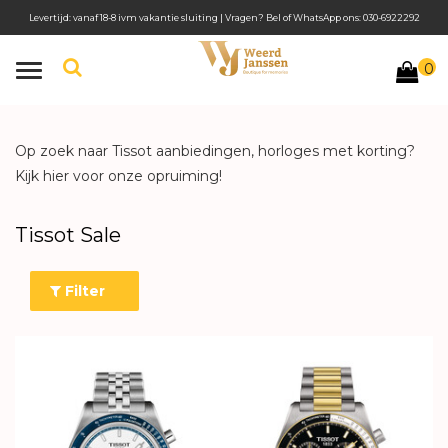
Levertijd: vanaf 18-8 ivm vakantie sluiting | Vragen? Bel of WhatsApp ons: 030-6922292
0
Toggle
navigation
Op zoek naar Tissot aanbiedingen, horloges met korting?
Kijk hier voor onze opruiming!
Tissot Sale
Filter