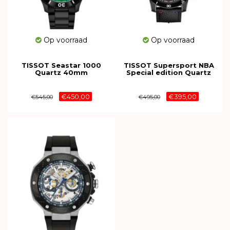
Op voorraad
Op voorraad
TISSOT Seastar 1000
TISSOT Supersport NBA
Quartz 40mm
Special edition Quartz
T120.410.33.091.00
45.5mm T125.617.37.067.00
€450,00
€395,00
€545,00
€495,00