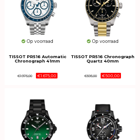
Op voorraad
Op voorraad
TISSOT PR516 Automatic
TISSOT PR516 Chronograph
Chronograph 41mm
Quartz 40mm
T149.462.11.011.00
T149.417.22.051.00
€1.675,00
€500,00
€1.975,00
€595,00