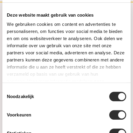
Deze website maakt gebruik van cookies
Klantenservice
We gebruiken cookies om content en advertenties te
personaliseren, om functies voor social media te bieden
Contact
en om ons websiteverkeer te analyseren. Ook delen we
informatie over uw gebruik van onze site met onze
FAQ
partners voor social media, adverteren en analyse. Deze
partners kunnen deze gegevens combineren met andere
Aanbiedingen
informatie die u aan ze heeft verstrekt of die ze hebben
verzameld op basis van uw gebruik van hun
Retourneren
services. Voor meer informatie raadpleeg
onze
privacyverklaring
.
Toestemmingsselectie
Garantie & klachten
Noodzakelijk
Betaalmethodes
Voorkeuren
Sitemap