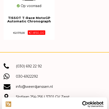
Op voorraad
TISSOT T-Race MotoGP
Automatic Chronograph
2025 45mm
T141.462.27.041.00
€1.850,00
€2.175,00
(030) 692 22 92
030-6922292
info@weerdjanssen.nl
Slotlaan 254-256 | 3701 GV Zeist