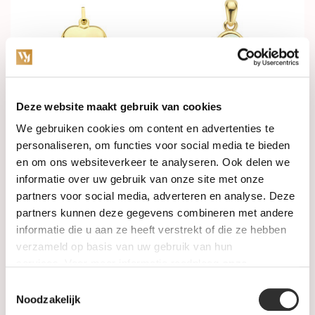
Deze website maakt gebruik van cookies
Op voorraad
Op voorraad
We gebruiken cookies om content en advertenties te
personaliseren, om functies voor social media te bieden
HuisCollectie Hanger 14k
HuisCollectie Hanger 14k
en om ons websiteverkeer te analyseren. Ook delen we
geelgoud 22176
geelgoud met Opaal 613250
informatie over uw gebruik van onze site met onze
partners voor social media, adverteren en analyse. Deze
€179,00
€180,00
partners kunnen deze gegevens combineren met andere
informatie die u aan ze heeft verstrekt of die ze hebben
verzameld op basis van uw gebruik van hun
services. Voor meer informatie raadpleeg
onze
privacyverklaring
.
Toestemmingsselectie
Noodzakelijk