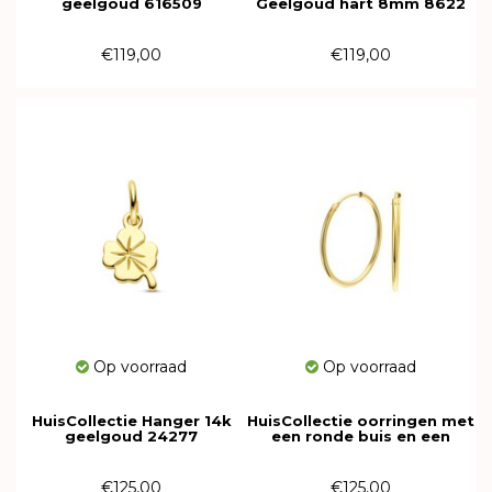
geelgoud 616509
Geelgoud hart 8mm 8622
€119,00
€119,00
Op voorraad
Op voorraad
HuisCollectie Hanger 14k
HuisCollectie oorringen met
geelgoud 24277
een ronde buis en een
scharnier-sluiting 14k
geelgoud 607406
€125,00
€125,00