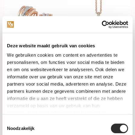
Deze website maakt gebruik van cookies
Op voorraad
Op voorraad
We gebruiken cookies om content en advertenties te
personaliseren, om functies voor social media te bieden
AL CORO Creolen Serenata
AL CORO Hanger Serenata
en om ons websiteverkeer te analyseren. Ook delen we
18k Roségoud met diamant
18k Roségoud met diamant
NE424R
NP719WR
informatie over uw gebruik van onze site met onze
partners voor social media, adverteren en analyse. Deze
€4.990,00
€1.960,00
partners kunnen deze gegevens combineren met andere
informatie die u aan ze heeft verstrekt of die ze hebben
verzameld op basis van uw gebruik van hun
services. Voor meer informatie raadpleeg
onze
privacyverklaring
.
Toestemmingsselectie
Noodzakelijk