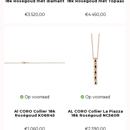
18k Roségoud met diamant
18k Roségoud met Topaas
A351R
A981TR
€3.520,00
€4.450,00
Op voorraad
Op voorraad
Al CORO Collier 18k
AL CORO Collier La Piazza
Roségoud K06R45
18k Roségoud NC560R
€1.060,00
€2.390,00