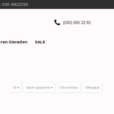
ns: 030-6922292
(030) 692 22 92
ren Sieraden
SALE
16
Naam oplopend
Weergave