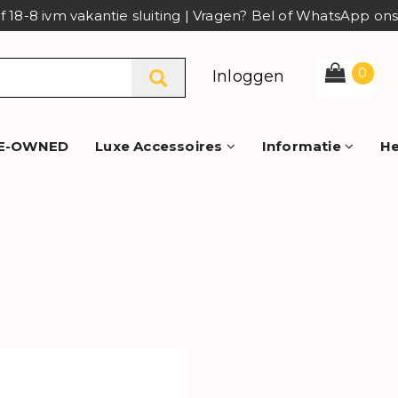
af 18-8 ivm vakantie sluiting | Vragen? Bel of WhatsApp o
0
Inloggen
E-OWNED
Luxe Accessoires
Informatie
He