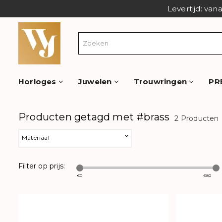
Levertijd: van
Horloges
Juwelen
Trouwringen
PR
Producten getagd met #brass
2 Producten
Materiaal
Filter op prijs:
€
0
€
80