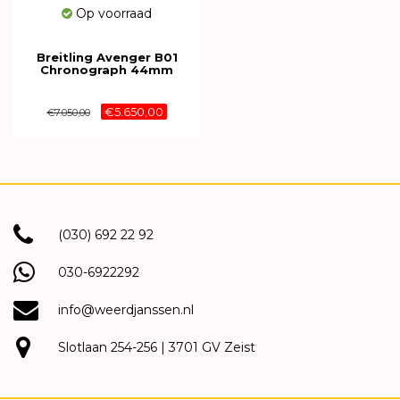
Op voorraad
Breitling Avenger B01
Chronograph 44mm
AB0147101C1X1
€5.650,00
€7.050,00
(030) 692 22 92
030-6922292
info@weerdjanssen.nl
Slotlaan 254-256 | 3701 GV Zeist