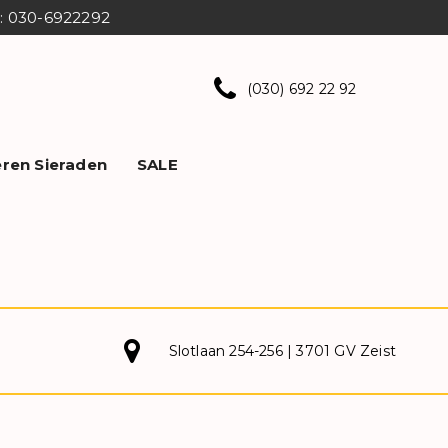
ns: 030-6922292
(030) 692 22 92
ren Sieraden
SALE
Slotlaan 254-256 | 3701 GV Zeist