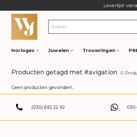
Levertijd: van
Horloges
Juwelen
Trouwringen
PR
Producten getagd met #avigation
0 Prod
Geen producten gevonden!...
(030) 692 22 92
030