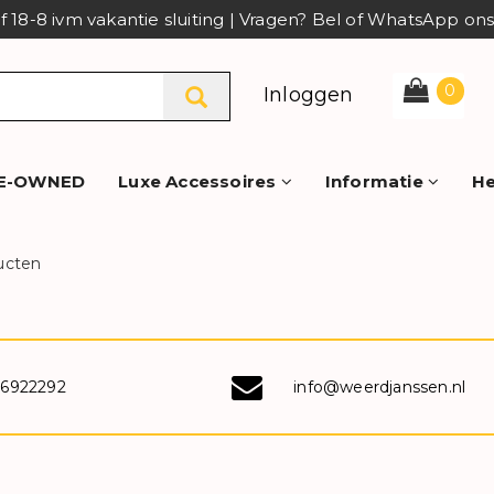
af 18-8 ivm vakantie sluiting | Vragen? Bel of WhatsApp o
0
Inloggen
E-OWNED
Luxe Accessoires
Informatie
He
ucten
-6922292
info@weerdjanssen.nl