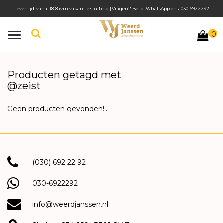
Levertijd: vanaf 18-8 ivm vakantie sluiting | Vragen? Bel of WhatsApp ons: 030-6922292
0
Toggle
navigation
Producten getagd met
@zeist
Geen producten gevonden!...
(030) 692 22 92
030-6922292
info@weerdjanssen.nl