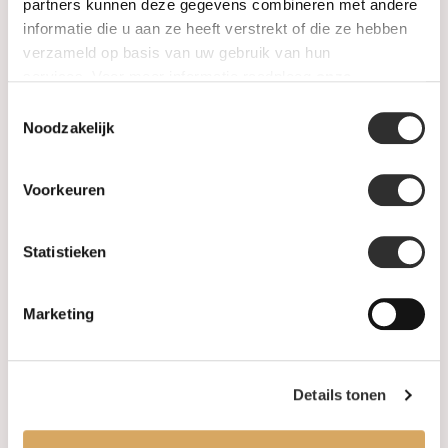
SALE
partners kunnen deze gegevens combineren met andere
informatie die u aan ze heeft verstrekt of die ze hebben
verzameld op basis van uw gebruik van hun
Informatie
services. Voor meer informatie raadpleeg
onze
privacyverklaring
.
Toestemmingsselectie
Over ons
Noodzakelijk
FAQ
Voorkeuren
Algemene voorwaarden
Statistieken
Levertijd & verzendkosten
Leveringsvoorwaarden
Marketing
Privacy Policy
Details tonen
Uw account