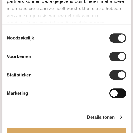
SALE
partners kunnen deze gegevens combineren met andere
informatie die u aan ze heeft verstrekt of die ze hebben
verzameld op basis van uw gebruik van hun
Informatie
services. Voor meer informatie raadpleeg
onze
privacyverklaring
.
Toestemmingsselectie
Over ons
Noodzakelijk
FAQ
Voorkeuren
Algemene voorwaarden
Statistieken
Levertijd & verzendkosten
Leveringsvoorwaarden
Marketing
Privacy Policy
Details tonen
Uw account