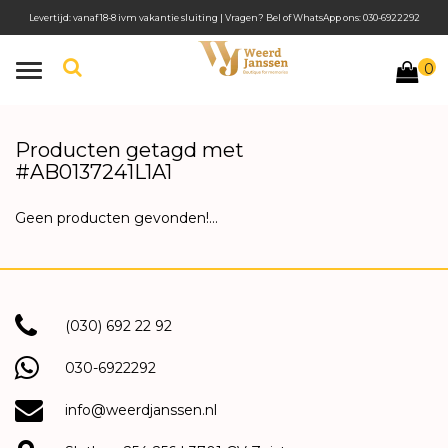
Levertijd: vanaf 18-8 ivm vakantie sluiting | Vragen? Bel of WhatsApp ons: 030-6922292
0
Toggle
navigation
Producten getagd met
#AB0137241L1A1
Geen producten gevonden!...
(030) 692 22 92
030-6922292
info@weerdjanssen.nl