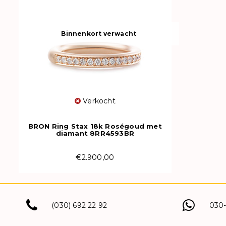
Binnenkort verwacht
Verkocht
BRON Ring Stax 18k Roségoud met
diamant 8RR4593BR
€2.900,00
(030) 692 22 92
030