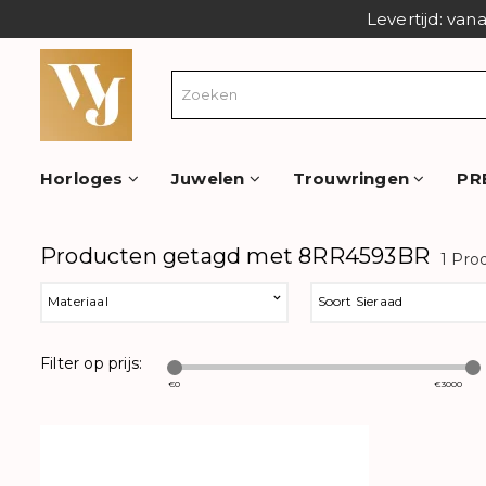
Levertijd: van
Horloges
Juwelen
Trouwringen
PR
Producten getagd met 8RR4593BR
1 Pro
Materiaal
Soort Sieraad
Filter op prijs:
€
0
€
3000