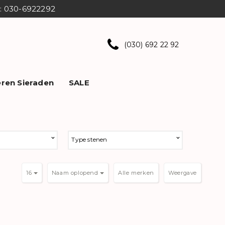
ns: 030-6922292
(030) 692 22 92
ren Sieraden
SALE
Type stenen
16
Naam oplopend
Weergave