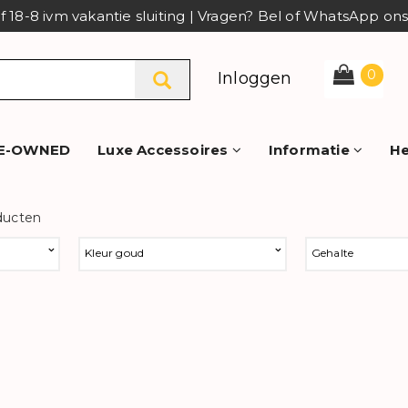
af 18-8 ivm vakantie sluiting | Vragen? Bel of WhatsApp o
0
Inloggen
E-OWNED
Luxe Accessoires
Informatie
He
ducten
Kleur goud
Gehalte