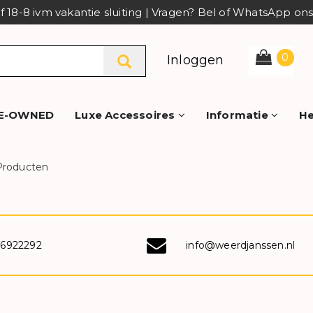
af 18-8 ivm vakantie sluiting | Vragen? Bel of WhatsApp o
0
Inloggen
E-OWNED
Luxe Accessoires
Informatie
He
Producten
-6922292
info@weerdjanssen.nl