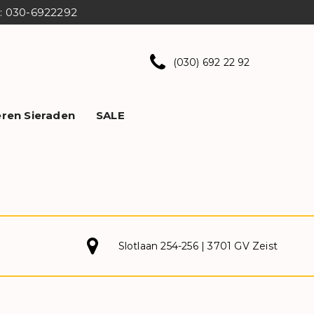
ns: 030-6922292
(030) 692 22 92
ren Sieraden
SALE
Slotlaan 254-256 | 3701 GV Zeist