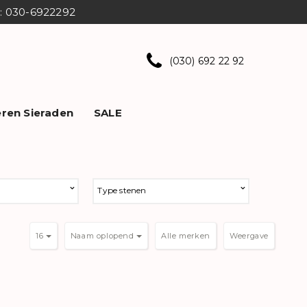
ns: 030-6922292
(030) 692 22 92
ren Sieraden
SALE
Type stenen
16
Naam oplopend
Weergave