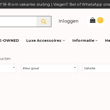
af 18-8 ivm vakantie sluiting | Vragen? Bel of WhatsApp o
0
Inloggen
E-OWNED
Luxe Accessoires
Informatie
He
ducten
Kleur goud
Gehalte