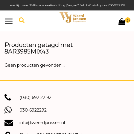
Levertijd: vanaf 18-8 ivm vakantie sluiting | Vragen? Bel of WhatsApp ons: 030-6922292
0
Toggle
navigation
Producten getagd met
8AR3985MIX43
Geen producten gevonden!...
(030) 692 22 92
030-6922292
info@weerdjanssen.nl