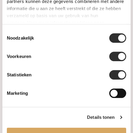
SALE
partners kunnen deze gegevens combineren met andere
informatie die u aan ze heeft verstrekt of die ze hebben
verzameld op basis van uw gebruik van hun
Informatie
services. Voor meer informatie raadpleeg
onze
privacyverklaring
.
Toestemmingsselectie
Over ons
Noodzakelijk
FAQ
Voorkeuren
Algemene voorwaarden
Statistieken
Levertijd & verzendkosten
Leveringsvoorwaarden
Marketing
Privacy Policy
Details tonen
Uw account