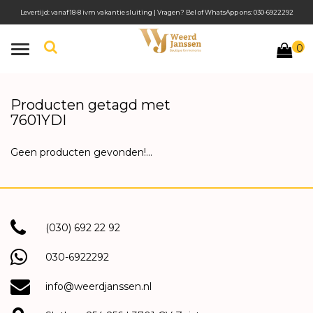
Levertijd: vanaf 18-8 ivm vakantie sluiting | Vragen? Bel of WhatsApp ons: 030-6922292
0
Toggle
navigation
Producten getagd met
7601YDI
Geen producten gevonden!...
(030) 692 22 92
030-6922292
info@weerdjanssen.nl