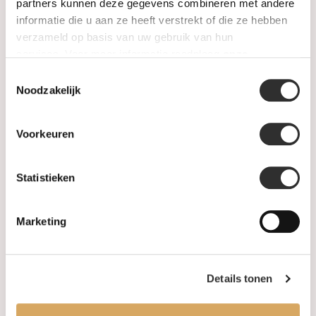
SALE
partners kunnen deze gegevens combineren met andere
informatie die u aan ze heeft verstrekt of die ze hebben
verzameld op basis van uw gebruik van hun
Informatie
services. Voor meer informatie raadpleeg
onze
privacyverklaring
.
Toestemmingsselectie
Over ons
Noodzakelijk
FAQ
Voorkeuren
Algemene voorwaarden
Statistieken
Levertijd & verzendkosten
Leveringsvoorwaarden
Marketing
Privacy Policy
Details tonen
Uw account