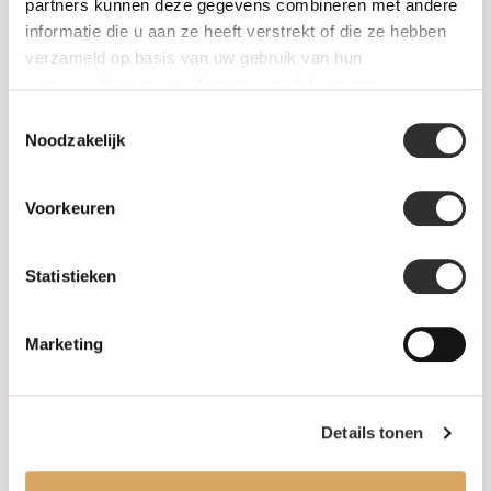
SALE
partners kunnen deze gegevens combineren met andere
informatie die u aan ze heeft verstrekt of die ze hebben
verzameld op basis van uw gebruik van hun
Informatie
services. Voor meer informatie raadpleeg
onze
privacyverklaring
.
Toestemmingsselectie
Over ons
Noodzakelijk
FAQ
Voorkeuren
Algemene voorwaarden
Statistieken
Levertijd & verzendkosten
Leveringsvoorwaarden
Marketing
Privacy Policy
Details tonen
Uw account