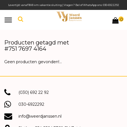
Levertijd: vanaf 18-8 ivm vakantie sluiting | Vragen? Bel of WhatsApp ons: 030-6922292
0
Toggle
navigation
Producten getagd met
#751 7697 4164
Geen producten gevonden!...
(030) 692 22 92
030-6922292
info@weerdjanssen.nl