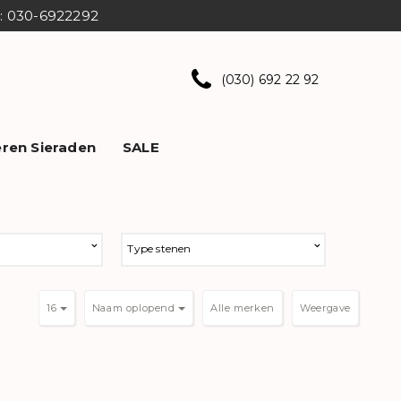
ns: 030-6922292
(030) 692 22 92
ren Sieraden
SALE
Type stenen
16
Naam oplopend
Weergave