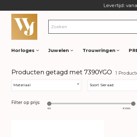
Levertijd: van
Horloges
Juwelen
Trouwringen
PR
Producten getagd met 7390YGO
1 Product
Materiaal
Soort Sieraad
Filter op prijs:
€
0
€
1000