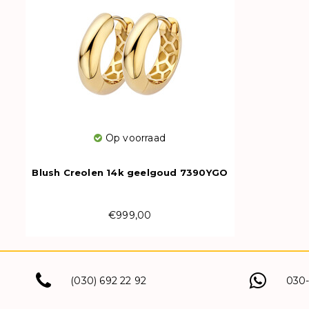
Op voorraad
Blush Creolen 14k geelgoud 7390YGO
€999,00
(030) 692 22 92
030