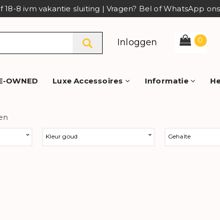
af 18-8 ivm vakantie sluiting | Vragen? Bel of WhatsApp o
0
Inloggen
E-OWNED
Luxe Accessoires
Informatie
He
en
Kleur goud
Gehalte