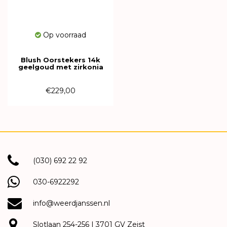
Op voorraad
Blush Oorstekers 14k
geelgoud met zirkonia
7053YZI
€229,00
(030) 692 22 92
030-6922292
info@weerdjanssen.nl
Slotlaan 254-256 | 3701 GV Zeist