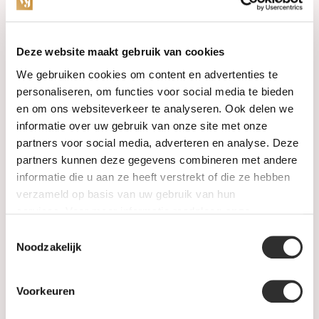
Categorieën
Deze website maakt gebruik van cookies
We gebruiken cookies om content en advertenties te
Horloges
personaliseren, om functies voor social media te bieden
en om ons websiteverkeer te analyseren. Ook delen we
Juwelen
informatie over uw gebruik van onze site met onze
partners voor social media, adverteren en analyse. Deze
Trouwringen
partners kunnen deze gegevens combineren met andere
informatie die u aan ze heeft verstrekt of die ze hebben
PRE-OWNED
verzameld op basis van uw gebruik van hun
services. Voor meer informatie raadpleeg
onze
Luxe Accessoires
privacyverklaring
.
Toestemmingsselectie
Informatie
Noodzakelijk
Heren Sieraden
Voorkeuren
SALE