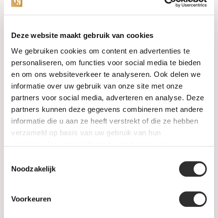
Categorieën
Deze website maakt gebruik van cookies
We gebruiken cookies om content en advertenties te
Horloges
personaliseren, om functies voor social media te bieden
en om ons websiteverkeer te analyseren. Ook delen we
Juwelen
informatie over uw gebruik van onze site met onze
partners voor social media, adverteren en analyse. Deze
Trouwringen
partners kunnen deze gegevens combineren met andere
informatie die u aan ze heeft verstrekt of die ze hebben
PRE-OWNED
verzameld op basis van uw gebruik van hun
services. Voor meer informatie raadpleeg
onze
Luxe Accessoires
privacyverklaring
.
Toestemmingsselectie
Informatie
Noodzakelijk
Heren Sieraden
Voorkeuren
SALE