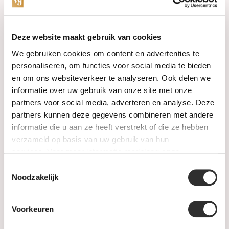
Categorieën
Deze website maakt gebruik van cookies
We gebruiken cookies om content en advertenties te
Horloges
personaliseren, om functies voor social media te bieden
en om ons websiteverkeer te analyseren. Ook delen we
Juwelen
informatie over uw gebruik van onze site met onze
partners voor social media, adverteren en analyse. Deze
Trouwringen
partners kunnen deze gegevens combineren met andere
informatie die u aan ze heeft verstrekt of die ze hebben
PRE-OWNED
verzameld op basis van uw gebruik van hun
services. Voor meer informatie raadpleeg
onze
Luxe Accessoires
privacyverklaring
.
Toestemmingsselectie
Informatie
Noodzakelijk
Heren Sieraden
Voorkeuren
SALE