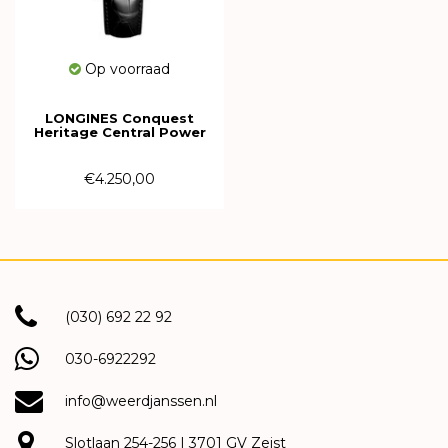
Op voorraad
LONGINES Conquest
Heritage Central Power
Reserve 38mm
L1.648.4.78.2
€4.250,00
(030) 692 22 92
030-6922292
info@weerdjanssen.nl
Slotlaan 254-256 | 3701 GV Zeist