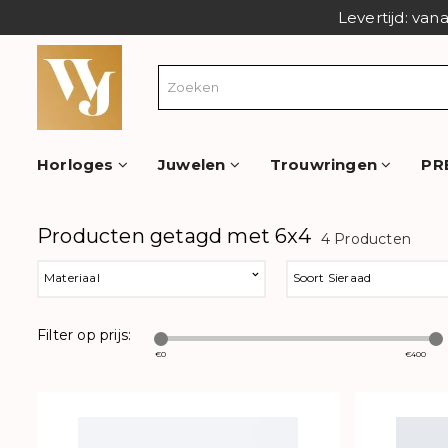
Levertijd: van
Horloges
Juwelen
Trouwringen
PR
Producten getagd met 6x4
4 Producten
Materiaal
Soort Sieraad
Filter op prijs:
€
0
€
400