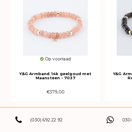
Op voorraad
Y&G Armband 14k geelgoud met
Y&G Arm
Maansteen - 7037
R
€379,00
(030) 692 22 92
030