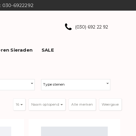
ns: 030-6922292
(030) 692 22 92
ren Sieraden
SALE
Type stenen
16
Naam oplopend
Weergave