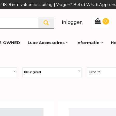
af 18-8 ivm vakantie sluiting | Vragen? Bel of WhatsApp o
0
Inloggen
E-OWNED
Luxe Accessoires
Informatie
He
Kleur goud
Gehalte