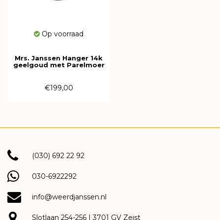
Op voorraad
Mrs. Janssen Hanger 14k
geelgoud met Parelmoer
616052
€199,00
(030) 692 22 92
030-6922292
info@weerdjanssen.nl
Slotlaan 254-256 | 3701 GV Zeist