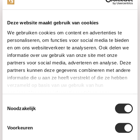
Categorieën
Deze website maakt gebruik van cookies
We gebruiken cookies om content en advertenties te
Horloges
personaliseren, om functies voor social media te bieden
en om ons websiteverkeer te analyseren. Ook delen we
Juwelen
informatie over uw gebruik van onze site met onze
partners voor social media, adverteren en analyse. Deze
Trouwringen
partners kunnen deze gegevens combineren met andere
informatie die u aan ze heeft verstrekt of die ze hebben
PRE-OWNED
verzameld op basis van uw gebruik van hun
services. Voor meer informatie raadpleeg
onze
Luxe Accessoires
privacyverklaring
.
Toestemmingsselectie
Informatie
Noodzakelijk
Heren Sieraden
Voorkeuren
SALE