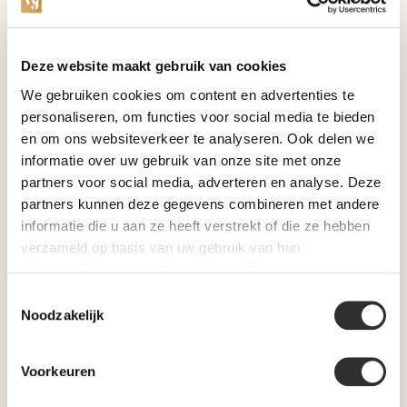
Categorieën
Deze website maakt gebruik van cookies
We gebruiken cookies om content en advertenties te
Horloges
personaliseren, om functies voor social media te bieden
en om ons websiteverkeer te analyseren. Ook delen we
Juwelen
informatie over uw gebruik van onze site met onze
partners voor social media, adverteren en analyse. Deze
Trouwringen
partners kunnen deze gegevens combineren met andere
informatie die u aan ze heeft verstrekt of die ze hebben
PRE-OWNED
verzameld op basis van uw gebruik van hun
services. Voor meer informatie raadpleeg
onze
Luxe Accessoires
privacyverklaring
.
Toestemmingsselectie
Informatie
Noodzakelijk
Heren Sieraden
Voorkeuren
SALE