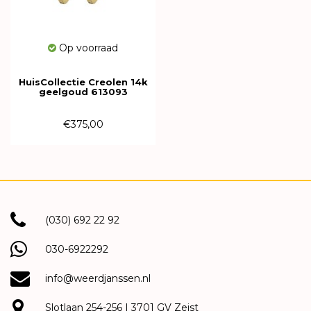
Op voorraad
HuisCollectie Creolen 14k
geelgoud 613093
€375,00
(030) 692 22 92
030-6922292
info@weerdjanssen.nl
Slotlaan 254-256 | 3701 GV Zeist