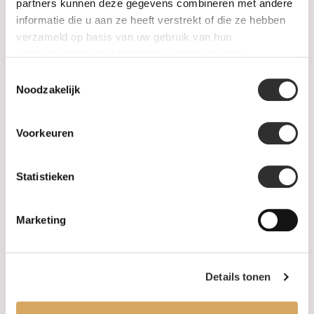
SALE
partners kunnen deze gegevens combineren met andere
informatie die u aan ze heeft verstrekt of die ze hebben
verzameld op basis van uw gebruik van hun
Informatie
services. Voor meer informatie raadpleeg
onze
privacyverklaring
.
Toestemmingsselectie
Over ons
Noodzakelijk
FAQ
Voorkeuren
Algemene voorwaarden
Statistieken
Levertijd & verzendkosten
Leveringsvoorwaarden
Marketing
Privacy Policy
Details tonen
Uw account