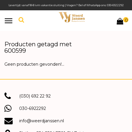
Levertijd: vanaf 18-8 ivm vakantie sluiting | Vragen? Bel of WhatsApp ons: 030-6922292
0
Toggle
navigation
Producten getagd met
600599
Geen producten gevonden!...
(030) 692 22 92
030-6922292
info@weerdjanssen.nl