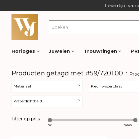
Levertijd: van
Horloges
Juwelen
Trouwringen
PR
Producten getagd met #59/7201.00
1 Pro
Materiaal
Kleur wijzerplaat
Waterdichtheid
Filter op prijs:
€
0
€
2000