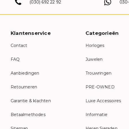
(030) 692 22 92
030
Klantenservice
Categorieën
Contact
Horloges
FAQ
Juwelen
Aanbiedingen
Trouwringen
Retourneren
PRE-OWNED
Garantie & klachten
Luxe Accessoires
Betaalmethodes
Informatie
Sitemap
Heren Sieraden