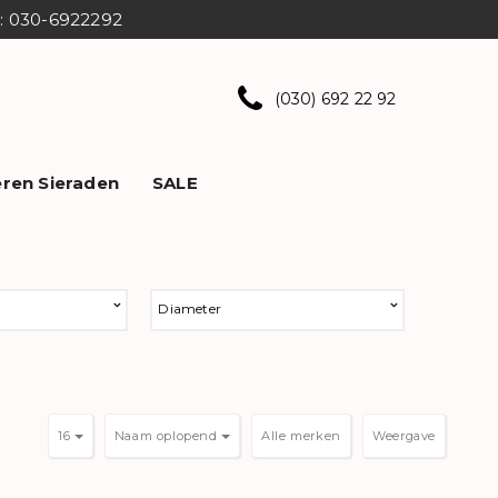
ns: 030-6922292
(030) 692 22 92
ren Sieraden
SALE
Diameter
16
Naam oplopend
Weergave