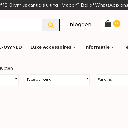
af 18-8 ivm vakantie sluiting | Vragen? Bel of WhatsApp o
0
Inloggen
E-OWNED
Luxe Accessoires
Informatie
He
ducten
Type Uurwerk
Functies