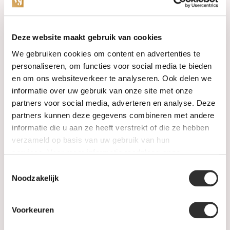
Categorieën
Deze website maakt gebruik van cookies
We gebruiken cookies om content en advertenties te
Horloges
personaliseren, om functies voor social media te bieden
en om ons websiteverkeer te analyseren. Ook delen we
Juwelen
informatie over uw gebruik van onze site met onze
partners voor social media, adverteren en analyse. Deze
Trouwringen
partners kunnen deze gegevens combineren met andere
informatie die u aan ze heeft verstrekt of die ze hebben
PRE-OWNED
verzameld op basis van uw gebruik van hun
services. Voor meer informatie raadpleeg
onze
Luxe Accessoires
privacyverklaring
.
Toestemmingsselectie
Informatie
Noodzakelijk
Heren Sieraden
Voorkeuren
SALE