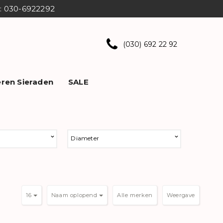
ns: 030-6922292
(030) 692 22 92
ren Sieraden
SALE
Diameter
16
Naam oplopend
Weergave