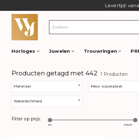
Levertijd: van
Horloges
Juwelen
Trouwringen
PR
Producten getagd met 442
1 Producten
Materiaal
Kleur wijzerplaat
Waterdichtheid
Filter op prijs:
€
0
€
8000