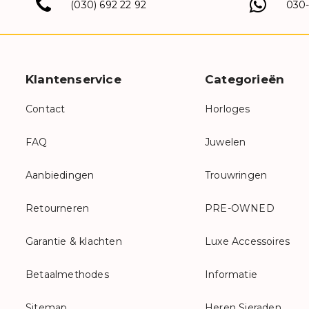
(030) 692 22 92
030
Klantenservice
Categorieën
Contact
Horloges
FAQ
Juwelen
Aanbiedingen
Trouwringen
Retourneren
PRE-OWNED
Garantie & klachten
Luxe Accessoires
Betaalmethodes
Informatie
Sitemap
Heren Sieraden