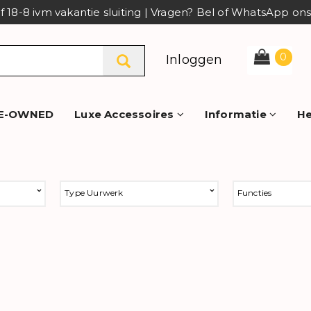
af 18-8 ivm vakantie sluiting | Vragen? Bel of WhatsApp o
0
Inloggen
E-OWNED
Luxe Accessoires
Informatie
He
Type Uurwerk
Functies