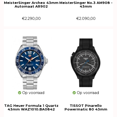
MeisterSinger Archeo 43mm
MeisterSinger No.3 AM908 -
Automaat AR902
43mm
€2.290,00
€2.090,00
Op voorraad
Op voorraad
TAG Heuer Formula 1 Quartz
TISSOT Pinarello
43mm WAZ1010.BA0842
Powermatic 80 43mm
T162.408.97.061.00