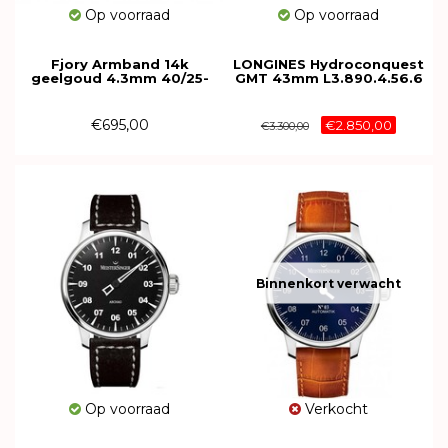
Op voorraad
Op voorraad
Fjory Armband 14k
LONGINES Hydroconquest
geelgoud 4.3mm 40/25-
GMT 43mm L3.890.4.56.6
CFEP01719
€695,00
€2.850,00
€3.300,00
Binnenkort verwacht
Op voorraad
Verkocht