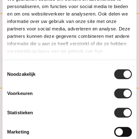
personaliseren, om functies voor social media te bieden
en om ons websiteverkeer te analyseren. Ook delen we
informatie over uw gebruik van onze site met onze
partners voor social media, adverteren en analyse. Deze
(030) 692 22 92
partners kunnen deze gegevens combineren met andere
informatie die u aan ze heeft verstrekt of die ze hebben
030-6922292
verzameld op basis van uw gebruik van hun
info@weerdjanssen.nl
services. Voor meer informatie raadpleeg
onze
privacyverklaring
.
Toestemmingsselectie
Slotlaan 254-256 | 3701 GV Zeist
Noodzakelijk
Voorkeuren
Klantenservice
Statistieken
Contact
Marketing
FAQ