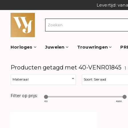
Levertijd: van
Horloges
Juwelen
Trouwringen
PR
Producten getagd met 40-VENR01845
1
Materiaal
Soort Sieraad
Filter op prijs:
€
0
€
650