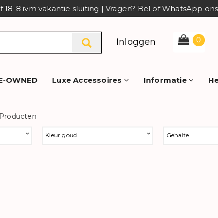
af 18-8 ivm vakantie sluiting | Vragen? Bel of WhatsApp o
0
Inloggen
E-OWNED
Luxe Accessoires
Informatie
He
 Producten
Kleur goud
Gehalte