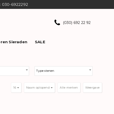
ns: 030-6922292
(030) 692 22 92
ren Sieraden
SALE
Type stenen
16
Naam oplopend
Weergave