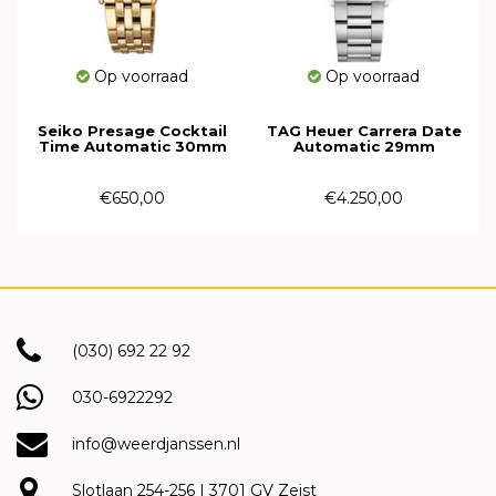
Op voorraad
Op voorraad
Seiko Presage Cocktail
TAG Heuer Carrera Date
Time Automatic 30mm
Automatic 29mm
SRE018J1
WBN2413.BA0621
€650,00
€4.250,00
(030) 692 22 92
030-6922292
info@weerdjanssen.nl
Slotlaan 254-256 | 3701 GV Zeist