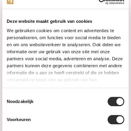
Categorieën
Deze website maakt gebruik van cookies
We gebruiken cookies om content en advertenties te
Horloges
personaliseren, om functies voor social media te bieden
en om ons websiteverkeer te analyseren. Ook delen we
Juwelen
informatie over uw gebruik van onze site met onze
partners voor social media, adverteren en analyse. Deze
Trouwringen
partners kunnen deze gegevens combineren met andere
informatie die u aan ze heeft verstrekt of die ze hebben
PRE-OWNED
verzameld op basis van uw gebruik van hun
services. Voor meer informatie raadpleeg
onze
Luxe Accessoires
privacyverklaring
.
Toestemmingsselectie
Informatie
Noodzakelijk
Heren Sieraden
Voorkeuren
SALE