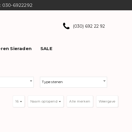
ns: 030-6922292
(030) 692 22 92
ren Sieraden
SALE
Type stenen
16
Naam oplopend
Weergave