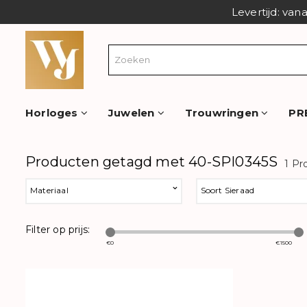
Levertijd: van
Horloges
Juwelen
Trouwringen
PR
Producten getagd met 40-SPI0345S
1 Pr
Materiaal
Soort Sieraad
Filter op prijs:
€
0
€
1500