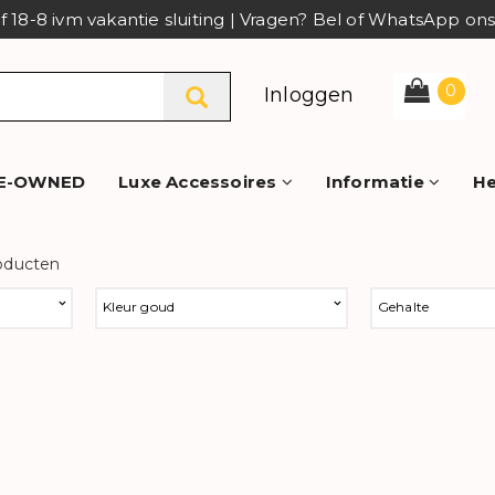
af 18-8 ivm vakantie sluiting | Vragen? Bel of WhatsApp o
0
Inloggen
E-OWNED
Luxe Accessoires
Informatie
He
oducten
Kleur goud
Gehalte