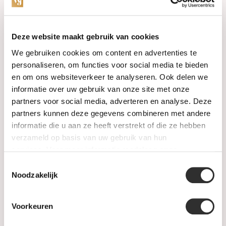
Categorieën
Deze website maakt gebruik van cookies
We gebruiken cookies om content en advertenties te
Horloges
personaliseren, om functies voor social media te bieden
en om ons websiteverkeer te analyseren. Ook delen we
Juwelen
informatie over uw gebruik van onze site met onze
partners voor social media, adverteren en analyse. Deze
Trouwringen
partners kunnen deze gegevens combineren met andere
informatie die u aan ze heeft verstrekt of die ze hebben
PRE-OWNED
verzameld op basis van uw gebruik van hun
services. Voor meer informatie raadpleeg
onze
Luxe Accessoires
privacyverklaring
.
Toestemmingsselectie
Informatie
Noodzakelijk
Heren Sieraden
Voorkeuren
SALE