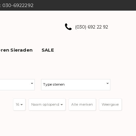
ns: 030-6922292
(030) 692 22 92
ren Sieraden
SALE
Type stenen
16
Naam oplopend
Weergave