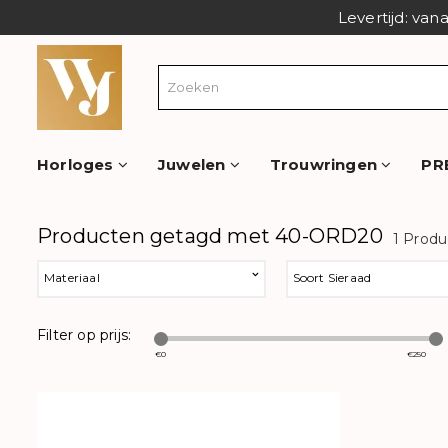
Levertijd: van
Horloges
Juwelen
Trouwringen
PR
Producten getagd met 40-ORD20
1 Prod
Materiaal
Soort Sieraad
Filter op prijs:
€
0
€
250