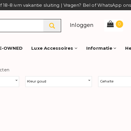
af 18-8 ivm vakantie sluiting | Vragen? Bel of WhatsApp o
0
Inloggen
E-OWNED
Luxe Accessoires
Informatie
He
ucten
Kleur goud
Gehalte