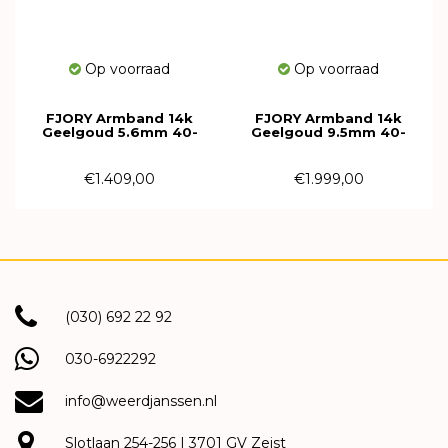
Op voorraad
Op voorraad
FJORY Armband 14k
FJORY Armband 14k
Geelgoud 5.6mm 40-
Geelgoud 9.5mm 40-
J05,619
GB09,521
€1.409,00
€1.999,00
(030) 692 22 92
030-6922292
info@weerdjanssen.nl
Slotlaan 254-256 | 3701 GV Zeist