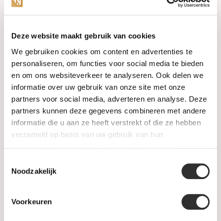
Categorieën
Deze website maakt gebruik van cookies
We gebruiken cookies om content en advertenties te
Horloges
personaliseren, om functies voor social media te bieden
en om ons websiteverkeer te analyseren. Ook delen we
Juwelen
informatie over uw gebruik van onze site met onze
partners voor social media, adverteren en analyse. Deze
Trouwringen
partners kunnen deze gegevens combineren met andere
informatie die u aan ze heeft verstrekt of die ze hebben
PRE-OWNED
verzameld op basis van uw gebruik van hun
services. Voor meer informatie raadpleeg
onze
Luxe Accessoires
privacyverklaring
.
Toestemmingsselectie
Informatie
Noodzakelijk
Heren Sieraden
Voorkeuren
SALE