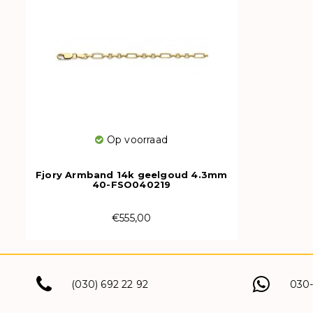
Op voorraad
Fjory Armband 14k geelgoud 4.3mm
40-FSO040219
€555,00
(030) 692 22 92
030