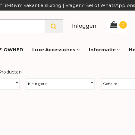
af 18-8 ivm vakantie sluiting | Vragen? Bel of WhatsApp o
0
Inloggen
E-OWNED
Luxe Accessoires
Informatie
He
 Producten
Kleur goud
Gehalte