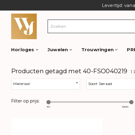
Levertijd: van
Horloges
Juwelen
Trouwringen
PR
Producten getagd met 40-FSO040219
1
Materiaal
Soort Sieraad
Filter op prijs:
€
0
€
600