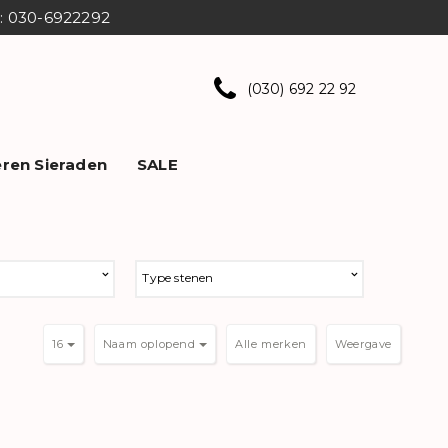
ns: 030-6922292
(030) 692 22 92
ren Sieraden
SALE
Type stenen
16
Naam oplopend
Weergave