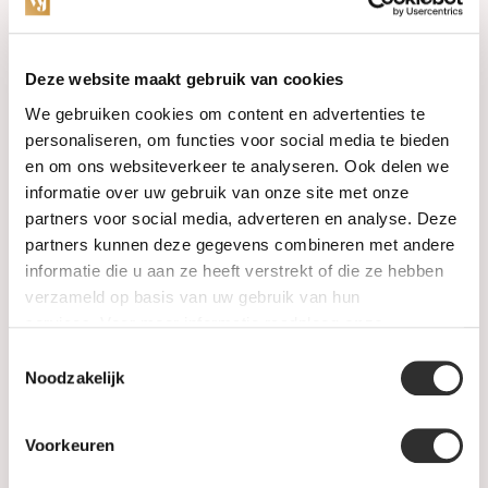
Categorieën
Deze website maakt gebruik van cookies
We gebruiken cookies om content en advertenties te
Horloges
personaliseren, om functies voor social media te bieden
en om ons websiteverkeer te analyseren. Ook delen we
Juwelen
informatie over uw gebruik van onze site met onze
partners voor social media, adverteren en analyse. Deze
Trouwringen
partners kunnen deze gegevens combineren met andere
informatie die u aan ze heeft verstrekt of die ze hebben
PRE-OWNED
verzameld op basis van uw gebruik van hun
services. Voor meer informatie raadpleeg
onze
Luxe Accessoires
privacyverklaring
.
Toestemmingsselectie
Informatie
Noodzakelijk
Heren Sieraden
Voorkeuren
SALE