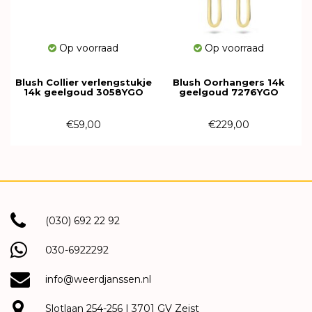
Op voorraad
Op voorraad
Blush Collier verlengstukje
Blush Oorhangers 14k
14k geelgoud 3058YGO
geelgoud 7276YGO
€59,00
€229,00
(030) 692 22 92
030-6922292
info@weerdjanssen.nl
Slotlaan 254-256 | 3701 GV Zeist