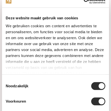
Categorieën
Deze website maakt gebruik van cookies
We gebruiken cookies om content en advertenties te
Horloges
personaliseren, om functies voor social media te bieden
en om ons websiteverkeer te analyseren. Ook delen we
Juwelen
informatie over uw gebruik van onze site met onze
partners voor social media, adverteren en analyse. Deze
Trouwringen
partners kunnen deze gegevens combineren met andere
informatie die u aan ze heeft verstrekt of die ze hebben
PRE-OWNED
verzameld op basis van uw gebruik van hun
services. Voor meer informatie raadpleeg
onze
Luxe Accessoires
privacyverklaring
.
Toestemmingsselectie
Informatie
Noodzakelijk
Heren Sieraden
Voorkeuren
SALE