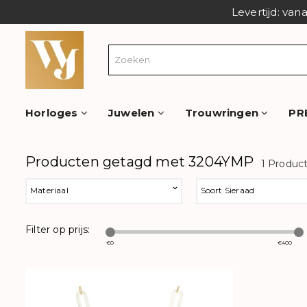
Levertijd: van
Horloges
Juwelen
Trouwringen
PR
Producten getagd met 3204YMP
1 Produc
Materiaal
Soort Sieraad
Filter op prijs:
€
0
€
400