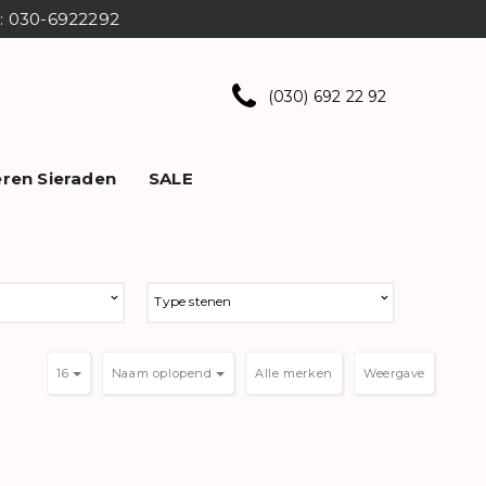
ns: 030-6922292
(030) 692 22 92
ren Sieraden
SALE
Type stenen
16
Naam oplopend
Weergave