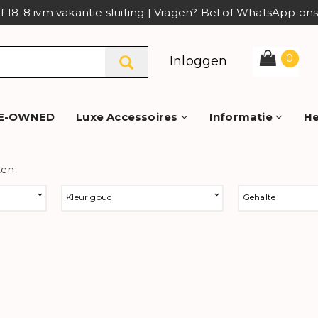
af 18-8 ivm vakantie sluiting | Vragen? Bel of WhatsApp o
0
Inloggen
E-OWNED
Luxe Accessoires
Informatie
He
ten
Kleur goud
Gehalte