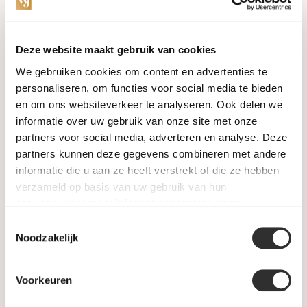
Categorieën
Deze website maakt gebruik van cookies
We gebruiken cookies om content en advertenties te
Horloges
personaliseren, om functies voor social media te bieden
en om ons websiteverkeer te analyseren. Ook delen we
Juwelen
informatie over uw gebruik van onze site met onze
partners voor social media, adverteren en analyse. Deze
Trouwringen
partners kunnen deze gegevens combineren met andere
informatie die u aan ze heeft verstrekt of die ze hebben
PRE-OWNED
verzameld op basis van uw gebruik van hun
services. Voor meer informatie raadpleeg
onze
Luxe Accessoires
privacyverklaring
.
Toestemmingsselectie
Informatie
Noodzakelijk
Heren Sieraden
Voorkeuren
SALE