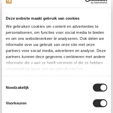
Categorieën
Deze website maakt gebruik van cookies
We gebruiken cookies om content en advertenties te
Horloges
personaliseren, om functies voor social media te bieden
en om ons websiteverkeer te analyseren. Ook delen we
Juwelen
informatie over uw gebruik van onze site met onze
partners voor social media, adverteren en analyse. Deze
Trouwringen
partners kunnen deze gegevens combineren met andere
informatie die u aan ze heeft verstrekt of die ze hebben
PRE-OWNED
verzameld op basis van uw gebruik van hun
services. Voor meer informatie raadpleeg
onze
Luxe Accessoires
privacyverklaring
.
Toestemmingsselectie
Informatie
Noodzakelijk
Heren Sieraden
Voorkeuren
SALE