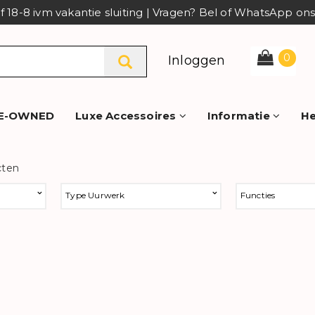
af 18-8 ivm vakantie sluiting | Vragen? Bel of WhatsApp o
0
Inloggen
E-OWNED
Luxe Accessoires
Informatie
He
cten
Type Uurwerk
Functies