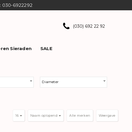
ns: 030-6922292
(030) 692 22 92
ren Sieraden
SALE
Diameter
16
Naam oplopend
Weergave