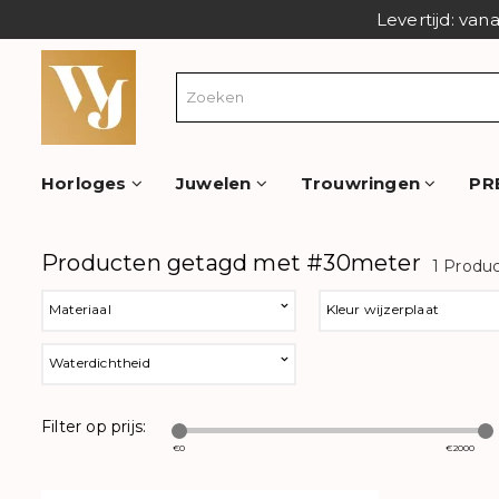
Levertijd: van
Horloges
Juwelen
Trouwringen
PR
Producten getagd met #30meter
1 Produ
Materiaal
Kleur wijzerplaat
Waterdichtheid
Filter op prijs:
€
0
€
2000