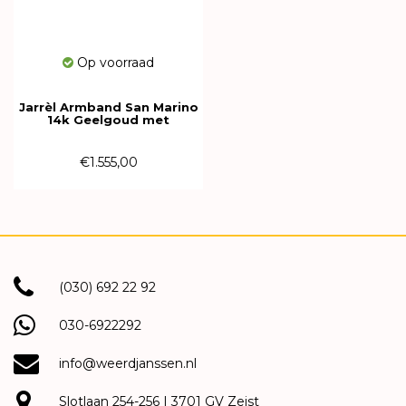
Op voorraad
Jarrèl Armband San Marino
14k Geelgoud met
Aquamarijn en Topaas
4Y.7421.AQS.TO
€1.555,00
(030) 692 22 92
030-6922292
info@weerdjanssen.nl
Slotlaan 254-256 | 3701 GV Zeist