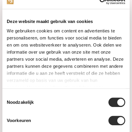
Categorieën
Deze website maakt gebruik van cookies
We gebruiken cookies om content en advertenties te
Horloges
personaliseren, om functies voor social media te bieden
en om ons websiteverkeer te analyseren. Ook delen we
Juwelen
informatie over uw gebruik van onze site met onze
partners voor social media, adverteren en analyse. Deze
Trouwringen
partners kunnen deze gegevens combineren met andere
informatie die u aan ze heeft verstrekt of die ze hebben
PRE-OWNED
verzameld op basis van uw gebruik van hun
services. Voor meer informatie raadpleeg
onze
Luxe Accessoires
privacyverklaring
.
Toestemmingsselectie
Informatie
Noodzakelijk
Heren Sieraden
Voorkeuren
SALE