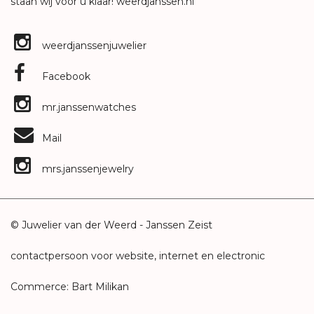
staan wij voor u klaar!
weerdjanssen.nl
weerdjanssenjuwelier
Facebook
mr.janssenwatches
Mail
mrs.janssenjewelry
© Juwelier van der Weerd - Janssen Zeist
contactpersoon voor website, internet en electronic
Commerce: Bart Milikan