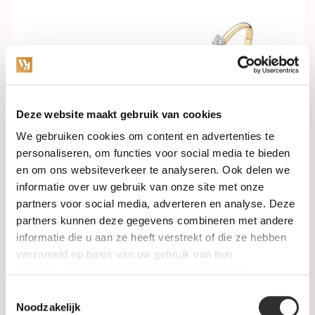
Deze website maakt gebruik van cookies
Op voorraad
Op voorraad
We gebruiken cookies om content en advertenties te
personaliseren, om functies voor social media te bieden
en om ons websiteverkeer te analyseren. Ook delen we
Blush Ring 14k geelgoud
Blush ring 14k geelgoud
1229YGO
met zirkonia 1112YZI
informatie over uw gebruik van onze site met onze
partners voor social media, adverteren en analyse. Deze
€339,00
€499,00
partners kunnen deze gegevens combineren met andere
informatie die u aan ze heeft verstrekt of die ze hebben
verzameld op basis van uw gebruik van hun
services. Voor meer informatie raadpleeg
onze
privacyverklaring
.
Toestemmingsselectie
Noodzakelijk