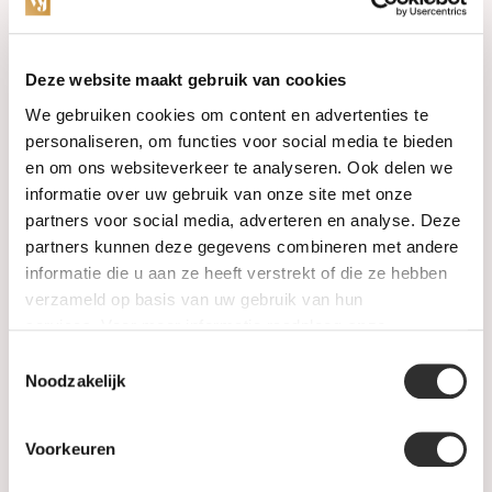
Categorieën
Deze website maakt gebruik van cookies
We gebruiken cookies om content en advertenties te
Horloges
personaliseren, om functies voor social media te bieden
en om ons websiteverkeer te analyseren. Ook delen we
Juwelen
informatie over uw gebruik van onze site met onze
partners voor social media, adverteren en analyse. Deze
Trouwringen
partners kunnen deze gegevens combineren met andere
informatie die u aan ze heeft verstrekt of die ze hebben
PRE-OWNED
verzameld op basis van uw gebruik van hun
services. Voor meer informatie raadpleeg
onze
Luxe Accessoires
privacyverklaring
.
Toestemmingsselectie
Informatie
Noodzakelijk
Heren Sieraden
Voorkeuren
SALE