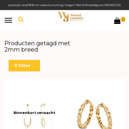
Levertijd: vanaf 18-8 ivm vakantie sluiting | Vragen? Bel of WhatsApp ons: 030-6922292
0
Toggle
navigation
Producten getagd met
2mm breed
Filter
Binnenkort verwacht