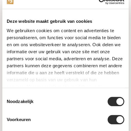
Categorieën
Deze website maakt gebruik van cookies
We gebruiken cookies om content en advertenties te
Horloges
personaliseren, om functies voor social media te bieden
en om ons websiteverkeer te analyseren. Ook delen we
Juwelen
informatie over uw gebruik van onze site met onze
partners voor social media, adverteren en analyse. Deze
Trouwringen
partners kunnen deze gegevens combineren met andere
informatie die u aan ze heeft verstrekt of die ze hebben
PRE-OWNED
verzameld op basis van uw gebruik van hun
services. Voor meer informatie raadpleeg
onze
Luxe Accessoires
privacyverklaring
.
Toestemmingsselectie
Informatie
Noodzakelijk
Heren Sieraden
Voorkeuren
SALE