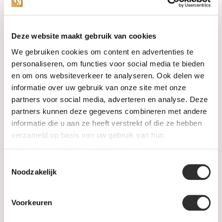
Categorieën
Deze website maakt gebruik van cookies
We gebruiken cookies om content en advertenties te
Horloges
personaliseren, om functies voor social media te bieden
en om ons websiteverkeer te analyseren. Ook delen we
Juwelen
informatie over uw gebruik van onze site met onze
partners voor social media, adverteren en analyse. Deze
Trouwringen
partners kunnen deze gegevens combineren met andere
informatie die u aan ze heeft verstrekt of die ze hebben
PRE-OWNED
verzameld op basis van uw gebruik van hun
services. Voor meer informatie raadpleeg
onze
Luxe Accessoires
privacyverklaring
.
Toestemmingsselectie
Informatie
Noodzakelijk
Heren Sieraden
Voorkeuren
SALE