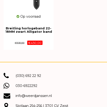
Op voorraad
Breitling horlogeband 22-
18MM zwart Alligator band
zonder sluiting 1055P
€450,00
€530,00
(030) 692 22 92
030-6922292
info@weerdjanssen.nl
Slotlaan 254-256 | 3701 GV Zeist