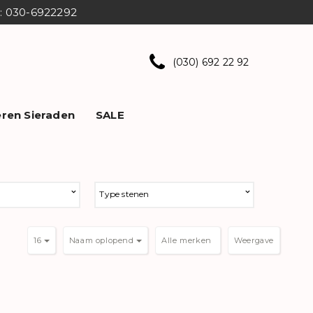
ns: 030-6922292
(030) 692 22 92
ren Sieraden
SALE
Type stenen
16
Naam oplopend
Weergave