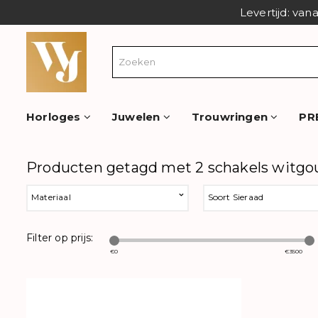
Levertijd: van
Horloges
Juwelen
Trouwringen
PR
Producten getagd met 2 schakels witgo
Materiaal
Soort Sieraad
Filter op prijs:
€
0
€
3500