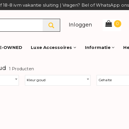
af 18-8 ivm vakantie sluiting | Vragen? Bel of WhatsApp o
0
Inloggen
E-OWNED
Luxe Accessoires
Informatie
He
ud
1 Producten
Kleur goud
Gehalte