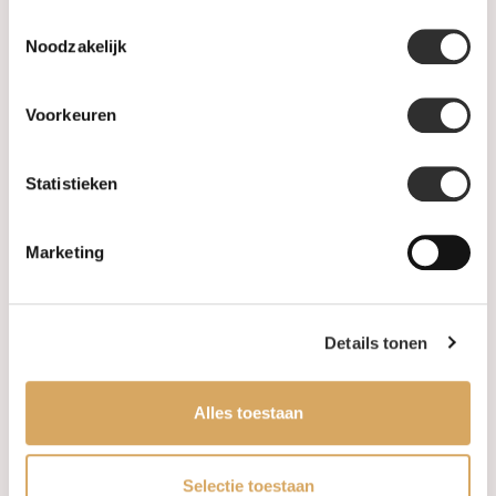
privacyverklaring
.
Toestemmingsselectie
Noodzakelijk
FAQ
Aanbiedingen
Voorkeuren
Retourneren
Statistieken
Garantie & klachten
Marketing
Betaalmethodes
Sitemap
Details tonen
Categorieën
Alles toestaan
Horloges
Selectie toestaan
Juwelen