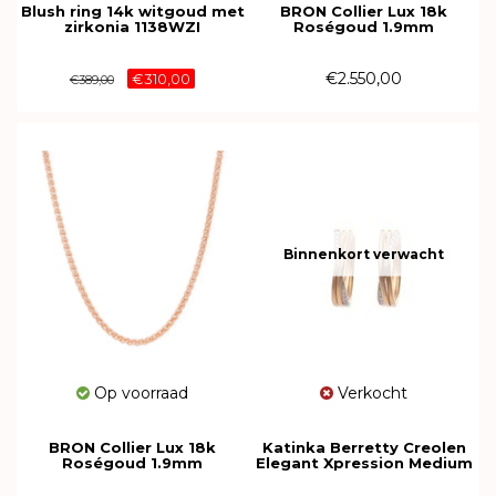
Blush ring 14k witgoud met
BRON Collier Lux 18k
zirkonia 1138WZI
Roségoud 1.9mm
7CR444350
€2.550,00
€310,00
€389,00
Binnenkort verwacht
Op voorraad
Verkocht
BRON Collier Lux 18k
Katinka Berretty Creolen
Roségoud 1.9mm
Elegant Xpression Medium
7CR444370
14k Roségoud met diamant
06ORW021BR