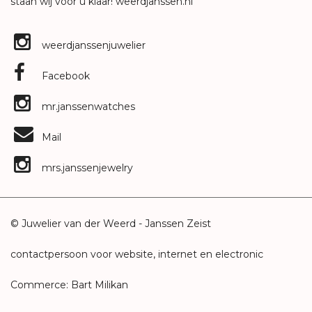
staan wij voor u klaar!
weerdjanssen.nl
weerdjanssenjuwelier
Facebook
mr.janssenwatches
Mail
mrs.janssenjewelry
© Juwelier van der Weerd - Janssen Zeist
contactpersoon voor website, internet en electronic
Commerce: Bart Milikan