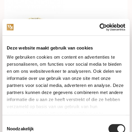
Deze website maakt gebruik van cookies
Op voorraad
Op voorraad
We gebruiken cookies om content en advertenties te
personaliseren, om functies voor social media te bieden
en om ons websiteverkeer te analyseren. Ook delen we
Fjory Armband 14k
FJORY Armband 14k
geelgoud 3.7mm 40-
Geelgoud 3.8mm 40-
informatie over uw gebruik van onze site met onze
GP03,719
EBG03,819
partners voor social media, adverteren en analyse. Deze
€555,00
€595,00
partners kunnen deze gegevens combineren met andere
informatie die u aan ze heeft verstrekt of die ze hebben
verzameld op basis van uw gebruik van hun
services. Voor meer informatie raadpleeg
onze
privacyverklaring
.
Toestemmingsselectie
Noodzakelijk