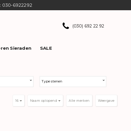
ns: 030-6922292
(030) 692 22 92
ren Sieraden
SALE
Type stenen
16
Naam oplopend
Weergave