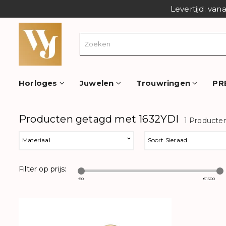
Levertijd: van
Horloges
Juwelen
Trouwringen
PR
Producten getagd met 1632YDI
1 Producte
Materiaal
Soort Sieraad
Filter op prijs:
€
0
€
1500