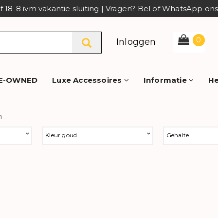
af 18-8 ivm vakantie sluiting | Vragen? Bel of WhatsApp o
0
Inloggen
E-OWNED
Luxe Accessoires
Informatie
He
n
Kleur goud
Gehalte