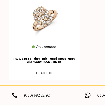
Op voorraad
ROOS1835 Ring 18k Roségoud met
diamant 155R90R18
€5.610,00
(030) 692 22 92
030