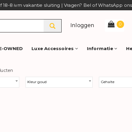
af 18-8 ivm vakantie sluiting | Vragen? Bel of WhatsApp o
0
Inloggen
E-OWNED
Luxe Accessoires
Informatie
He
ducten
Kleur goud
Gehalte