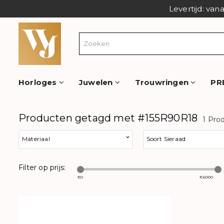
Levertijd: van
Horloges
Juwelen
Trouwringen
PR
Producten getagd met #155R90R18
1 Pro
Materiaal
Soort Sieraad
Filter op prijs:
€
0
€
6000