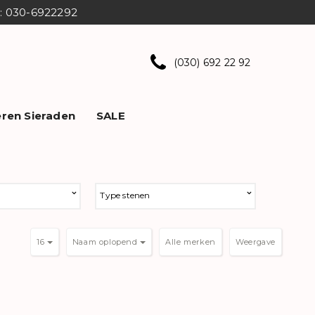
ns: 030-6922292
(030) 692 22 92
ren Sieraden
SALE
Type stenen
16
Naam oplopend
Weergave